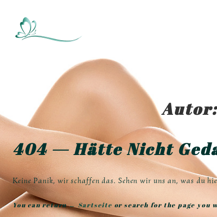
↓
Zum
Main
Inhalt
Navigation
Autor
404 — Hätte Nicht Geda
Keine Panik, wir schaffen das. Sehen wir uns an, was du hie
You can return
← Sartseite
or search for the page you w