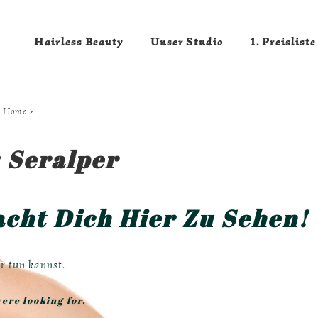
Hairless Beauty
Unser Studio
1. Preisliste
Home
›
:
Seralper
cht Dich Hier Zu Sehen!
r tun kannst.
ere looking for.